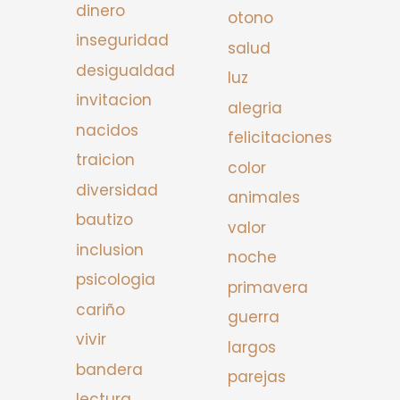
dinero
otono
inseguridad
salud
desigualdad
luz
invitacion
alegria
nacidos
felicitaciones
traicion
color
diversidad
animales
bautizo
valor
inclusion
noche
psicologia
primavera
cariño
guerra
vivir
largos
bandera
parejas
lectura