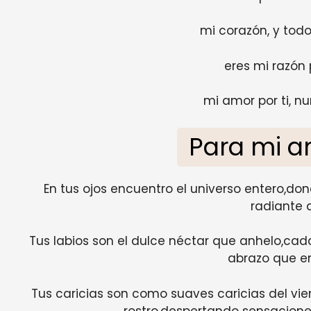
mi corazón, y to
eres mi razón p
mi amor por ti, n
Para mi 
En tus ojos encuentro el universo entero,dond
radiante 
Tus labios son el dulce néctar que anhelo,cad
abrazo que e
Tus caricias son como suaves caricias del vien
rostro,despertando sensacione