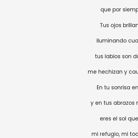
que por siemp
Tus ojos brilla
iluminando cua
tus labios son d
me hechizan y caut
En tu sonrisa e
y en tus abrazos m
eres el sol qu
mi refugio, mi tod