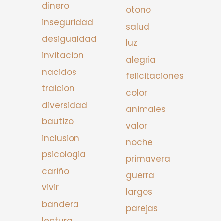
dinero
otono
inseguridad
salud
desigualdad
luz
invitacion
alegria
nacidos
felicitaciones
traicion
color
diversidad
animales
bautizo
valor
inclusion
noche
psicologia
primavera
cariño
guerra
vivir
largos
bandera
parejas
lectura