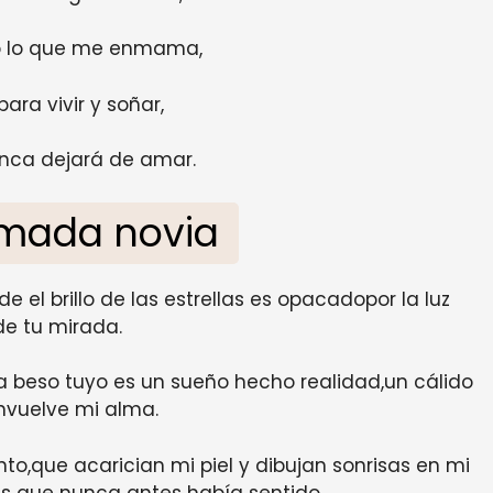
do lo que me enmama,
ara vivir y soñar,
unca dejará de amar.
amada novia
e el brillo de las estrellas es opacadopor la luz
de tu mirada.
a beso tuyo es un sueño hecho realidad,un cálido
nvuelve mi alma.
to,que acarician mi piel y dibujan sonrisas en mi
s que nunca antes había sentido.