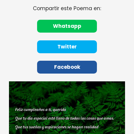
Compartir este Poema en:
Whatsapp
Twitter
Facebook