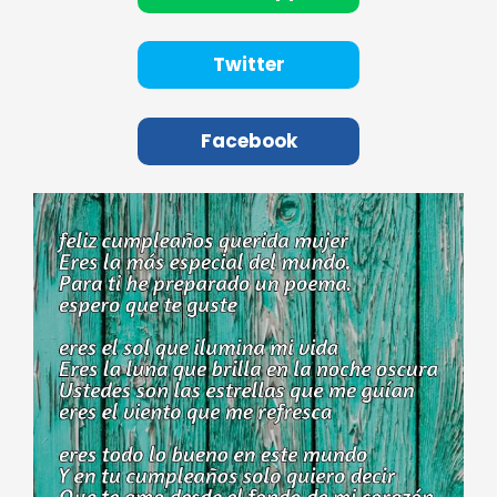
Twitter
Facebook