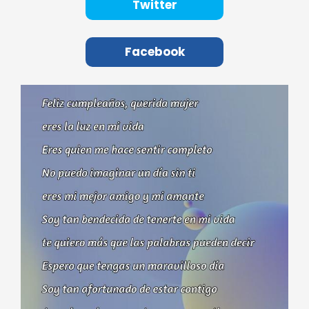
Twitter
Facebook