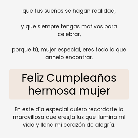
que tus sueños se hagan realidad,
y que siempre tengas motivos para
celebrar,
porque tú, mujer especial, eres todo lo que
anhelo encontrar.
Feliz Cumpleaños
hermosa mujer
En este día especial quiero recordarte lo
maravillosa que eres,la luz que ilumina mi
vida y llena mi corazón de alegría.