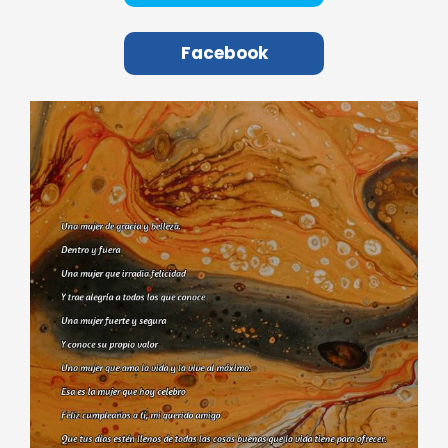
Facebook