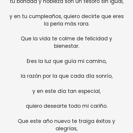
tu bondad y nobleza son un tesoro sin igual,
y en tu cumpleaños, quiero decirte que eres
la perla más rara.
Que la vida te colme de felicidad y
bienestar.
Eres la luz que guía mi camino,
la razón por la que cada día sonrío,
y en este día tan especial,
quiero desearte todo mi cariño.
Que este año nuevo te traiga éxitos y
alegrías,