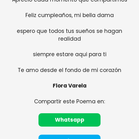
Feliz cumpleaños, mi bella dama
espero que todos tus sueños se hagan
realidad
siempre estare aqui para ti
Te amo desde el fondo de mi corazón
Flora Varela
Compartir este Poema en:
Whatsapp