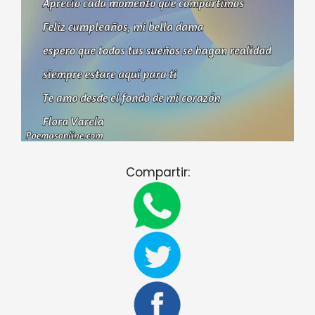
Compartir: