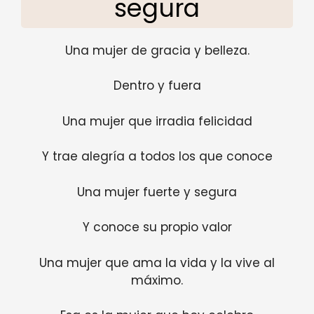
segura
Una mujer de gracia y belleza.
Dentro y fuera
Una mujer que irradia felicidad
Y trae alegría a todos los que conoce
Una mujer fuerte y segura
Y conoce su propio valor
Una mujer que ama la vida y la vive al
máximo.