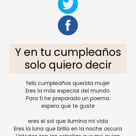
Y en tu cumpleaños
solo quiero decir
feliz cumpleaños querida mujer
Eres la más especial del mundo.
Para ti he preparado un poema.
espero que te guste
eres el sol que ilumina mi vida
Eres la luna que brilla en la noche oscura