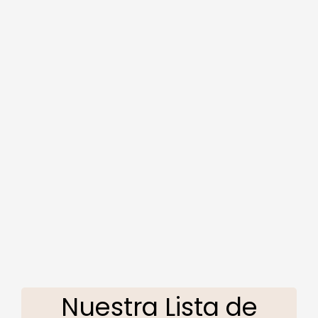
Nuestra Lista de