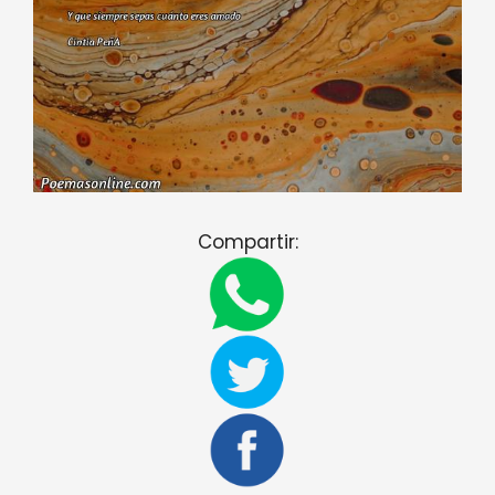
Compartir: