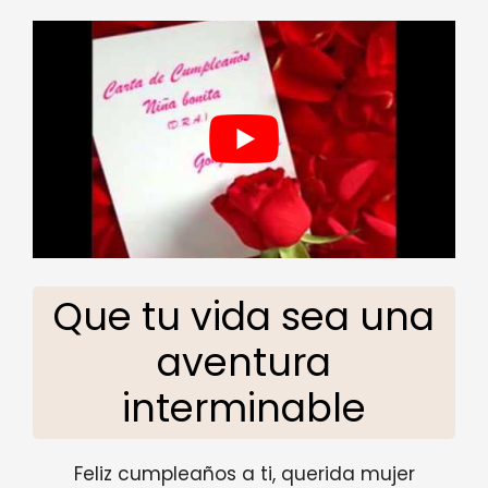
Que tu vida sea una
aventura
interminable
Feliz cumpleaños a ti, querida mujer