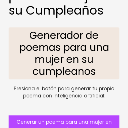
su Cumpleaños
Generador de
poemas para una
mujer en su
cumpleanos
Presiona el botón para generar tu propio
poema con Inteligencia artificial:
Generar un poema para una mujer en