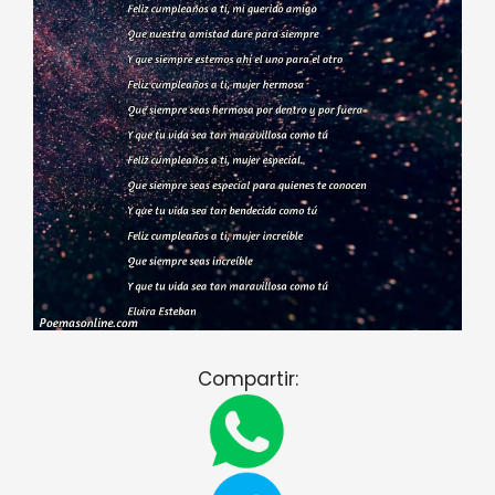
Compartir: