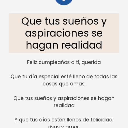
Que tus sueños y
aspiraciones se
hagan realidad
Feliz cumpleaños a ti, querida
Que tu día especial esté lleno de todas las
cosas que amas.
Que tus sueños y aspiraciones se hagan
realidad
Y que tus días estén llenos de felicidad,
risas y amor.