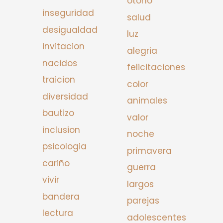
otono
inseguridad
salud
desigualdad
luz
invitacion
alegria
nacidos
felicitaciones
traicion
color
diversidad
animales
bautizo
valor
inclusion
noche
psicologia
primavera
cariño
guerra
vivir
largos
bandera
parejas
lectura
adolescentes