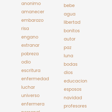
anonimo
bebe
amanecer
agua
embarazo
libertad
risa
bonitos
engano
autor
extranar
paz
pobreza
luna
odio
bodas
escritura
dios
enfermedad
educacion
luchar
esposos
universo
navidad
enfermera
profesores