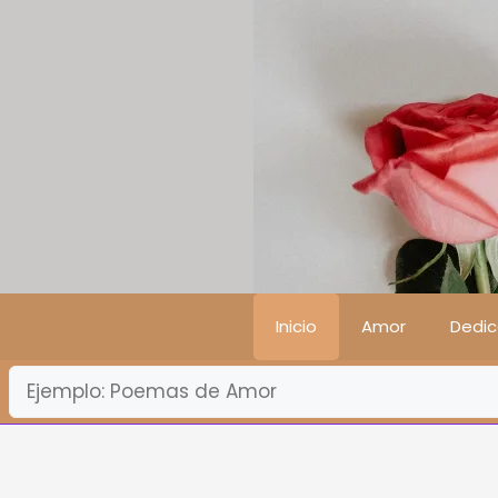
Saltar
al
contenido
Inicio
Amor
Dedic
¿Qué
Buscas?: