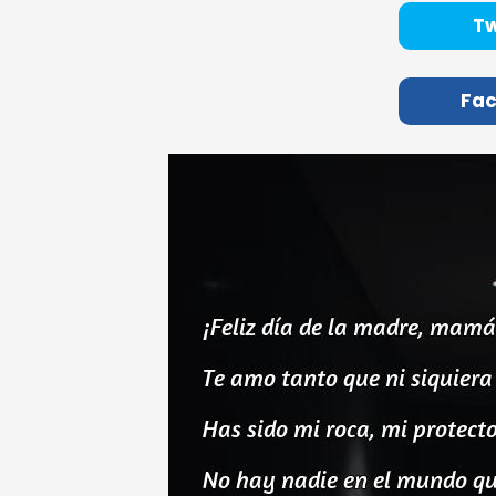
Tw
Fa