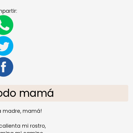
partir:
 todo mamá
 la madre, mamá!
calienta mi rostro,