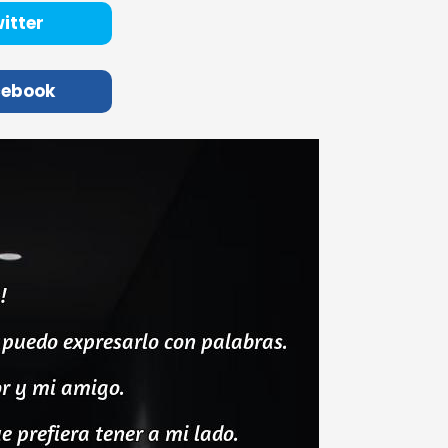
itter
cebook