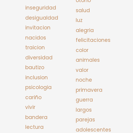
otono
inseguridad
salud
desigualdad
luz
invitacion
alegria
nacidos
felicitaciones
traicion
color
diversidad
animales
bautizo
valor
inclusion
noche
psicologia
primavera
cariño
guerra
vivir
largos
bandera
parejas
lectura
adolescentes