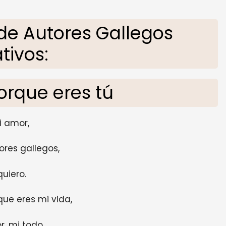
de Autores Gallegos
tivos:
orque eres tú
i amor,
ores gallegos,
quiero.
que eres mi vida,
, mi todo.