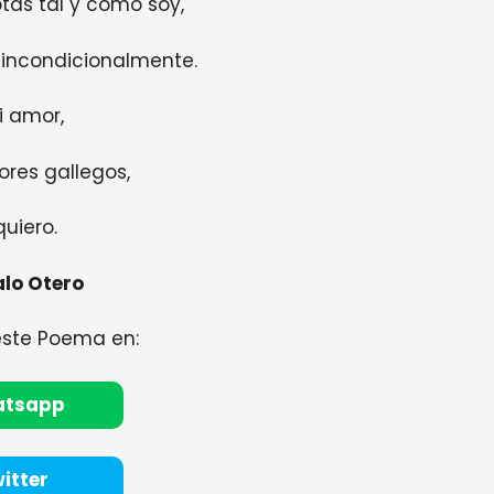
as tal y como soy,
incondicionalmente.
i amor,
ores gallegos,
quiero.
lo Otero
este Poema en:
atsapp
itter