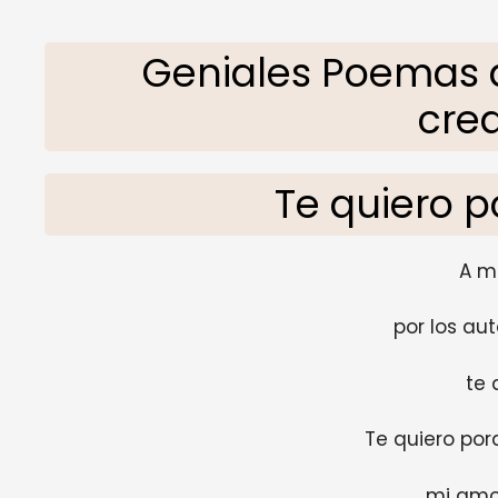
Geniales Poemas 
crea
Te quiero p
A m
por los aut
te 
Te quiero por
mi amor