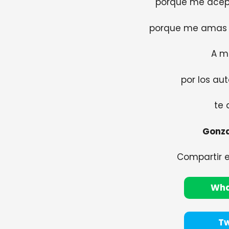
porque me acept
porque me amas 
A m
por los aut
te 
Gonza
Compartir 
Wh
Tw