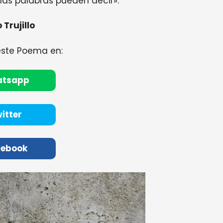
las palabras pueden decir».
 Trujillo
este Poema en:
atsapp
itter
cebook