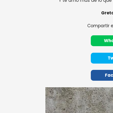
Y te amo más de lo que 
Greto
Compartir 
Wh
Tw
Fa