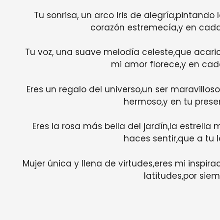
Tu sonrisa, un arco iris de alegría,pintando
corazón estremecía,y en cada
Tu voz, una suave melodía celeste,que acari
mi amor florece,y en cad
Eres un regalo del universo,un ser maravillo
hermoso,y en tu presenc
Eres la rosa más bella del jardín,la estrella 
haces sentir,que a tu l
Mujer única y llena de virtudes,eres mi inspi
latitudes,por siem