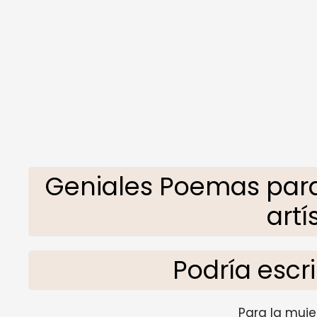
Geniales Poemas par
artí
Podría escr
Para la muj