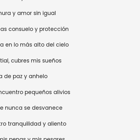
nura y amor sin igual
as consuelo y protección
lla en lo más alto del cielo
ial, cubres mis sueños
a de paz y anhelo
encuentro pequeños alivios
que nunca se desvanece
ro tranquilidad y aliento
 mis penas y mis pesares