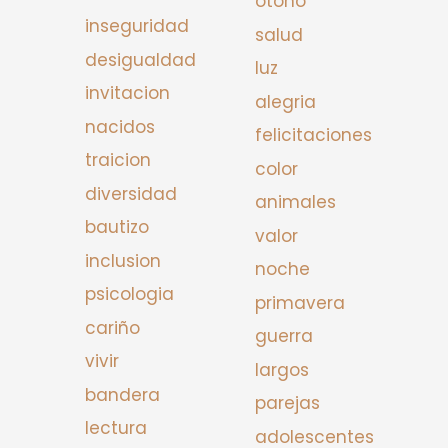
otono
inseguridad
salud
desigualdad
luz
invitacion
alegria
nacidos
felicitaciones
traicion
color
diversidad
animales
bautizo
valor
inclusion
noche
psicologia
primavera
cariño
guerra
vivir
largos
bandera
parejas
lectura
adolescentes