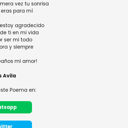
imera vez tu sonrisa
 eras para mí
 estoy agradecido
 de ti en mi vida
r ser mi todo
ora y siempre
leaños mi amor!
s Avila
este Poema en:
atsapp
itter