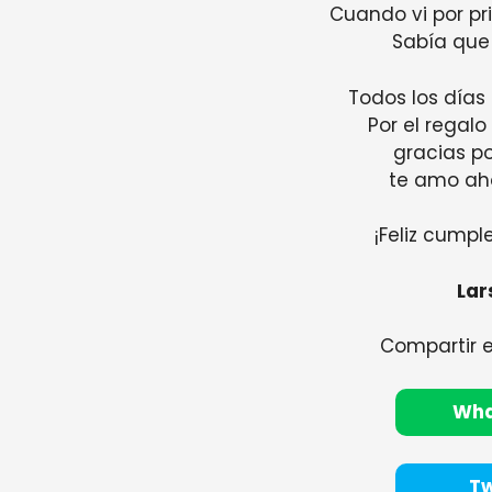
Cuando vi por pr
Sabía que
Todos los días
Por el regalo
gracias po
te amo ah
¡Feliz cump
Lar
Compartir 
Wh
Tw