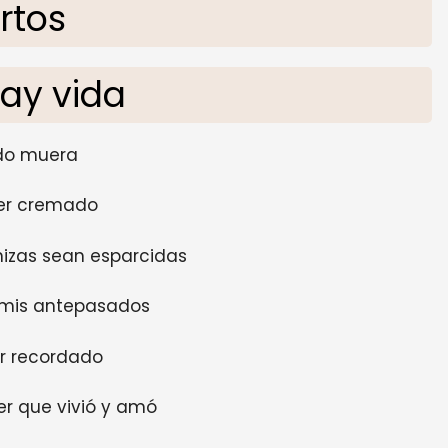
rtos
hay vida
do muera
ser cremado
nizas sean esparcidas
e mis antepasados
er recordado
r que vivió y amó