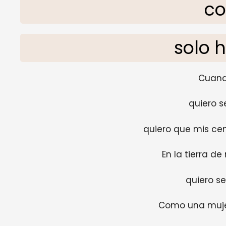
co
solo 
Cuan
quiero 
quiero que mis ce
En la tierra d
quiero s
Como una muje