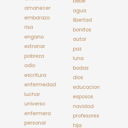
bebe
amanecer
agua
embarazo
libertad
risa
bonitos
engano
autor
extranar
paz
pobreza
luna
odio
bodas
escritura
dios
enfermedad
educacion
luchar
esposos
universo
navidad
enfermera
profesores
personal
hija