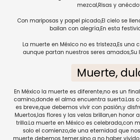
mezcal,Risas y anécdot
Con mariposas y papel picado,El cielo se llen
bailan con alegría,En esta festi
La muerte en México no es tristeza,Es una
aunque partan nuestros seres amados,Su 
Muerte, du
En México la muerte es diferente,no es un fina
camino,donde el alma encuentra suerta.Las ca
es breve,que debemos vivir con pasión,y disfr
Muertos,las flores y las velas brillan,en honor
trilla.La muerte en México es celebrada,con
solo el comienzo,de una eternidad que nos
muerte debemos temer,sino a no haber vivid