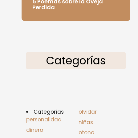
5 Poemas sobre la Oveja
Perdida
Categorías
Categorías
olvidar
personalidad
niñas
dinero
otono