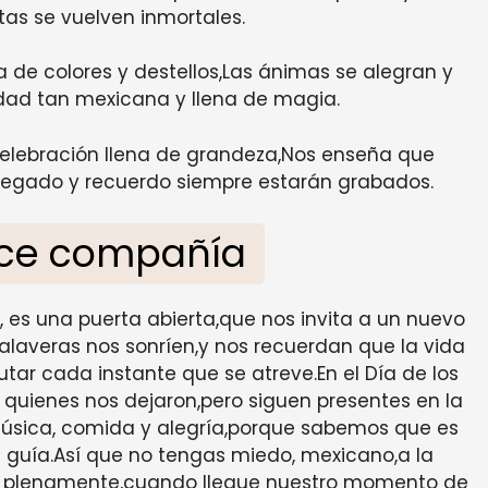
as se vuelven inmortales.
a de colores y destellos,Las ánimas se alegran y
vidad tan mexicana y llena de magia.
 celebración llena de grandeza,Nos enseña que
legado y recuerdo siempre estarán grabados.
lce compañía
l, es una puerta abierta,que nos invita a un nuevo
laveras nos sonríen,y nos recuerdan que la vida
utar cada instante que se atreve.En el Día de los
 a quienes nos dejaron,pero siguen presentes en la
 música, comida y alegría,porque sabemos que es
 guía.Así que no tengas miedo, mexicano,a la
o plenamente,cuando llegue nuestro momento de