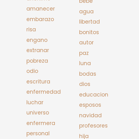
bebe
amanecer
agua
embarazo
libertad
risa
bonitos
engano
autor
extranar
paz
pobreza
luna
odio
bodas
escritura
dios
enfermedad
educacion
luchar
esposos
universo
navidad
enfermera
profesores
personal
hija