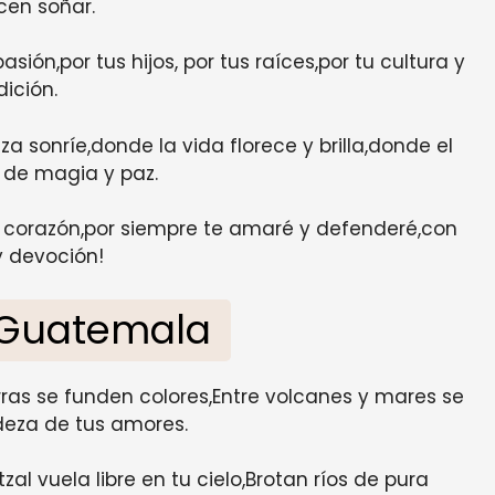
cen soñar.
sión,por tus hijos, por tus raíces,por tu cultura y
dición.
a sonríe,donde la vida florece y brilla,donde el
 de magia y paz.
i corazón,por siempre te amaré y defenderé,con
y devoción!
a Guatemala
rras se funden colores,Entre volcanes y mares se
deza de tus amores.
zal vuela libre en tu cielo,Brotan ríos de pura