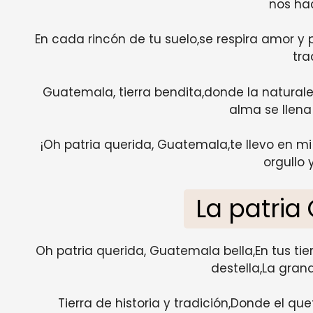
nos ha
En cada rincón de tu suelo,se respira amor y pa
tra
Guatemala, tierra bendita,donde la naturalez
alma se llena
¡Oh patria querida, Guatemala,te llevo en m
orgullo 
La patri
Oh patria querida, Guatemala bella,En tus tie
destella,La gran
Tierra de historia y tradición,Donde el quet