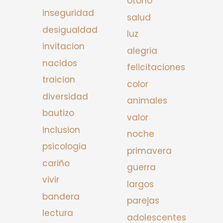
otono
inseguridad
salud
desigualdad
luz
invitacion
alegria
nacidos
felicitaciones
traicion
color
diversidad
animales
bautizo
valor
inclusion
noche
psicologia
primavera
cariño
guerra
vivir
largos
bandera
parejas
lectura
adolescentes