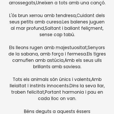
arrossegats,Uneixen a tots amb una cançó.
L'ós brun xerrou amb tendresa,Cuidant dels
seus petits amb curesa.Les balenes juguen
al mar profund,Saltant i ballant feliçment,
sense cap tabú.
Els lleons rugen amb majestuositat,Senyors
de la sabana, amb força i fermesa.Els tigres
camuflen amb astúcia,Amb els seus ulls
brillants amb saviesa.
Tots els animals són únics i valents,Amb
lleialtat i instints innocents.Dins la seva llar,
troben felicitat,Portant harmonia i pau en
cada lloc on van.
Béns deguts a aquests éssers