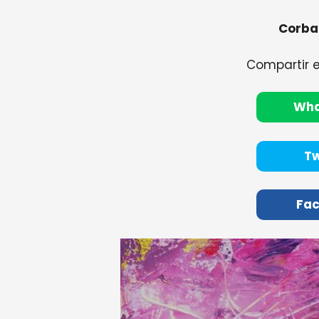
Corba
Compartir 
Wh
Tw
Fa