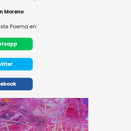
n Moreno
este Poema en:
atsapp
itter
cebook