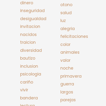
dinero
otono
inseguridad
salud
desigualdad
luz
invitacion
alegria
nacidos
felicitaciones
traicion
color
diversidad
animales
bautizo
valor
inclusion
noche
psicologia
primavera
cariño
guerra
vivir
largos
bandera
parejas
lectura