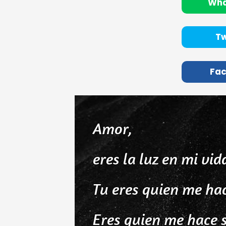
Wh
Tw
Fa