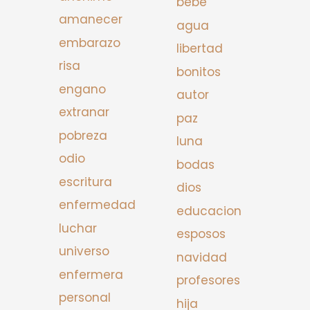
bebe
amanecer
agua
embarazo
libertad
risa
bonitos
engano
autor
extranar
paz
pobreza
luna
odio
bodas
escritura
dios
enfermedad
educacion
luchar
esposos
universo
navidad
enfermera
profesores
personal
hija