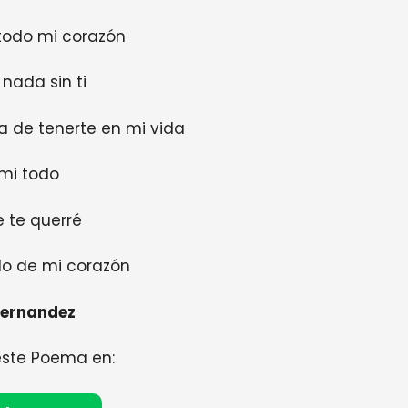
todo mi corazón
 nada sin ti
a de tenerte en mi vida
 mi todo
 te querré
do de mi corazón
Hernandez
este Poema en: