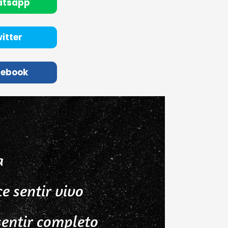
atsapp
itter
cebook