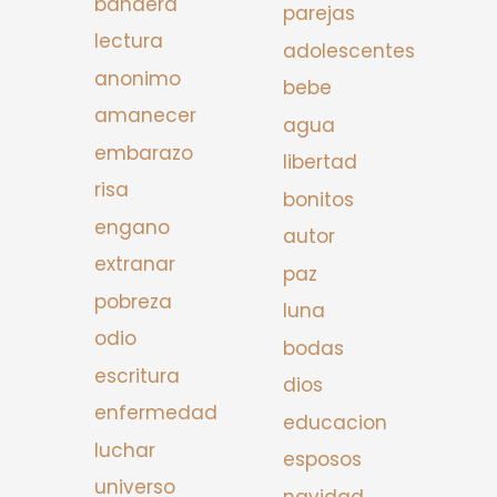
bandera
parejas
lectura
adolescentes
anonimo
bebe
amanecer
agua
embarazo
libertad
risa
bonitos
engano
autor
extranar
paz
pobreza
luna
odio
bodas
escritura
dios
enfermedad
educacion
luchar
esposos
universo
navidad