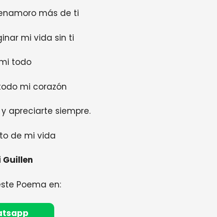
enamoro más de ti
nar mi vida sin ti
 mi todo
todo mi corazón
y apreciarte siempre.
sto de mi vida
 Guillen
este Poema en:
atsapp