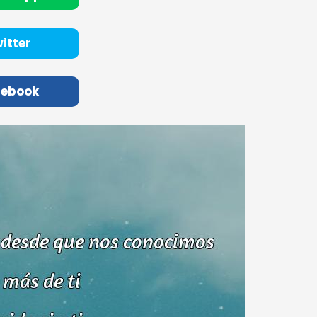
itter
cebook