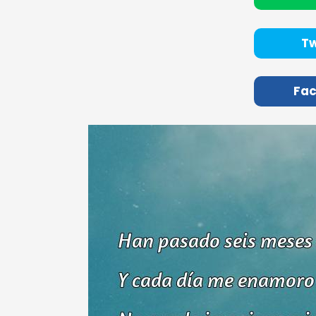
Tw
Fa