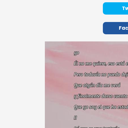
Tw
Fa