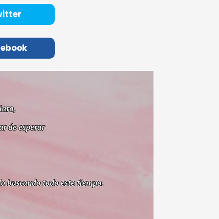
itter
cebook