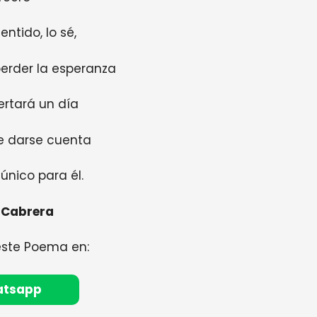
entido, lo sé,
erder la esperanza
rtará un día
e darse cuenta
único para él.
 Cabrera
este Poema en:
atsapp