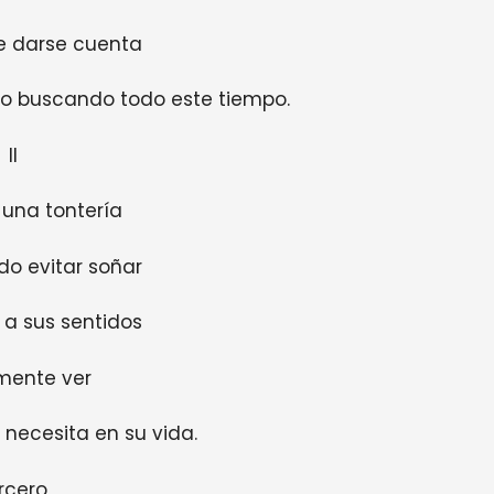
e darse cuenta
do buscando todo este tiempo.
II
 una tontería
do evitar soñar
 a sus sentidos
lmente ver
 necesita en su vida.
rcero