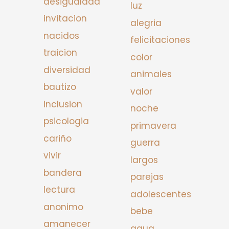
desigualdad
luz
invitacion
alegria
nacidos
felicitaciones
traicion
color
diversidad
animales
bautizo
valor
inclusion
noche
psicologia
primavera
cariño
guerra
vivir
largos
bandera
parejas
lectura
adolescentes
anonimo
bebe
amanecer
agua