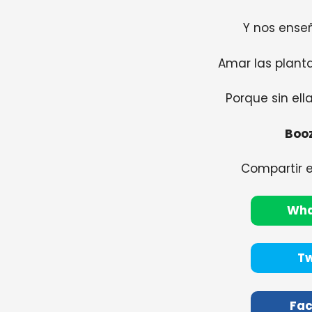
Y nos ense
Amar las planta
Porque sin ella
Booz
Compartir 
Wh
Tw
Fa