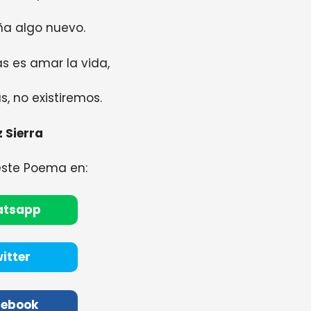
ña algo nuevo.
s es amar la vida,
s, no existiremos.
 Sierra
este Poema en:
atsapp
itter
cebook