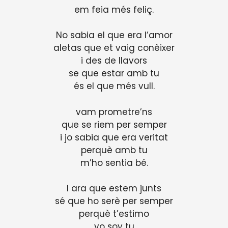
em feia més feliç.
No sabia el que era l’amor
aletas que et vaig conèixer
i des de llavors
se que estar amb tu
és el que més vull.
vam prometre’ns
que se riem per semper
i jo sabia que era veritat
perquè amb tu
m’ho sentia bé.
I ara que estem junts
sé que ho serè per semper
perquè t’estimo
yo soy tu