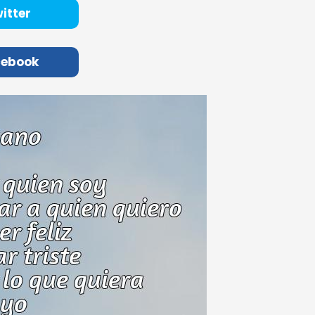
itter
cebook