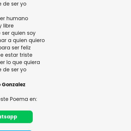
e de ser yo
ser humano
y libre
e ser quien soy
mar a quien quiero
para ser feliz
de estar triste
ser lo que quiera
e de ser yo
 Gonzalez
este Poema en:
atsapp