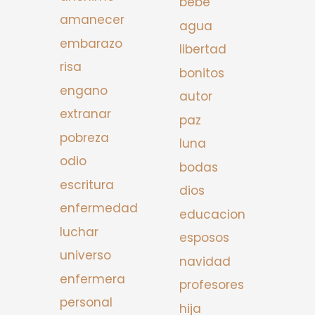
bebe
amanecer
agua
embarazo
libertad
risa
bonitos
engano
autor
extranar
paz
pobreza
luna
odio
bodas
escritura
dios
enfermedad
educacion
luchar
esposos
universo
navidad
enfermera
profesores
personal
hija