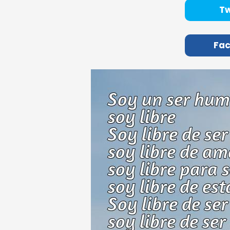
Tw
Fa