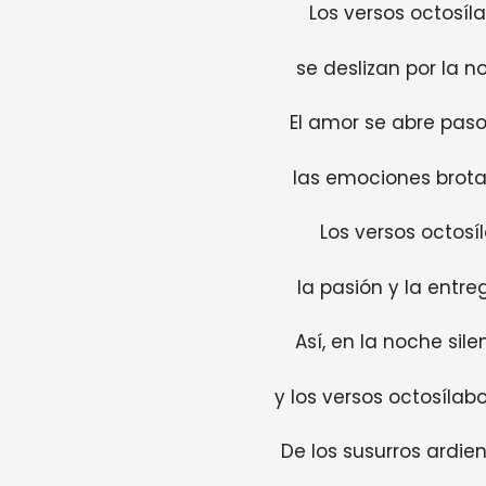
Los versos octosíla
se deslizan por la n
El amor se abre paso
las emociones brota
Los versos octosí
la pasión y la entr
Así, en la noche sile
y los versos octosílab
De los susurros ardien