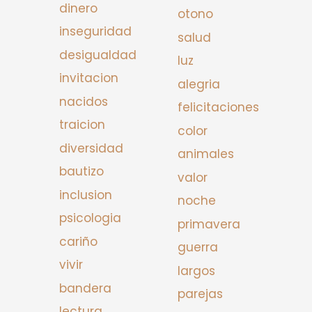
dinero
otono
inseguridad
salud
desigualdad
luz
invitacion
alegria
nacidos
felicitaciones
traicion
color
diversidad
animales
bautizo
valor
inclusion
noche
psicologia
primavera
cariño
guerra
vivir
largos
bandera
parejas
lectura