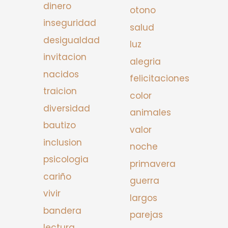
dinero
otono
inseguridad
salud
desigualdad
luz
invitacion
alegria
nacidos
felicitaciones
traicion
color
diversidad
animales
bautizo
valor
inclusion
noche
psicologia
primavera
cariño
guerra
vivir
largos
bandera
parejas
lectura