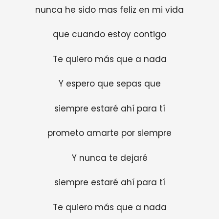
nunca he sido mas feliz en mi vida
que cuando estoy contigo
Te quiero más que a nada
Y espero que sepas que
siempre estaré ahí para tí
prometo amarte por siempre
Y nunca te dejaré
siempre estaré ahí para tí
Te quiero más que a nada