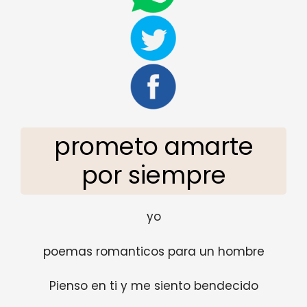
prometo amarte
por siempre
yo
poemas romanticos para un hombre
Pienso en ti y me siento bendecido