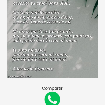
Compartir: