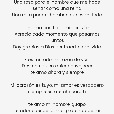
Una rosa para el hombre que me hace
sentir como una reina
Una rosa para el hombre que es mi todo
Te amo con todo mi corazón
Aprecio cada momento que pasamos
juntos
Doy gracias a Dios por traerte a mi vida
Eres mi todo, mi razón de vivir
Eres con quien quiero envejecer
te amo ahora y siempre
Mi corazón es tuyo, mi amor es verdadero
siempre estaré ahí para tí
te amo mi hombre guapo
te adoro desde lo mas profundo de mi