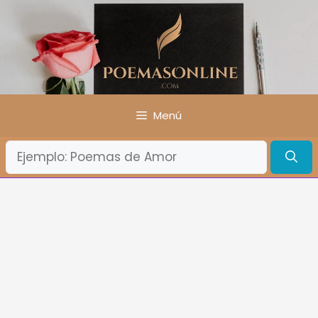
Saltar
al
contenido
Menú
¿Qué
Buscas?: