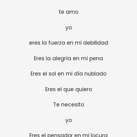
te amo
yo
eres la fuerza en mi debilidad
Eres la alegría en mi pena
Eres el sol en mi día nublado
Eres el que quiero
Te necesito
yo
Eres el pensador en mi locura