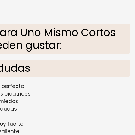
ara Uno Mismo Cortos
eden gustar:
 dudas
 perfecto
s cicatrices
 miedos
 dudas
oy fuerte
valiente