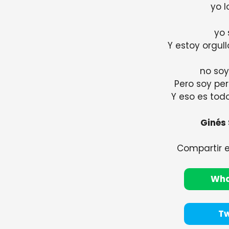
yo l
yo 
Y estoy orgul
no soy
Pero soy pe
Y eso es tod
Ginés
Compartir 
Wh
Tw