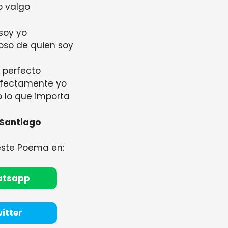
o valgo
soy yo
loso de quien soy
 perfecto
rfectamente yo
o lo que importa
 Santiago
este Poema en:
atsapp
itter