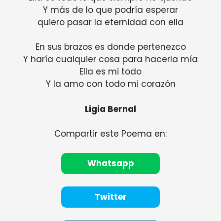
Y más de lo que podría esperar
quiero pasar la eternidad con ella
En sus brazos es donde pertenezco
Y haría cualquier cosa para hacerla mía
Ella es mi todo
Y la amo con todo mi corazón
Ligia Bernal
Compartir este Poema en:
Whatsapp
Twitter