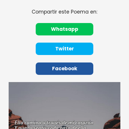
Compartir este Poema en:
Whatsapp
Twitter
Facebook