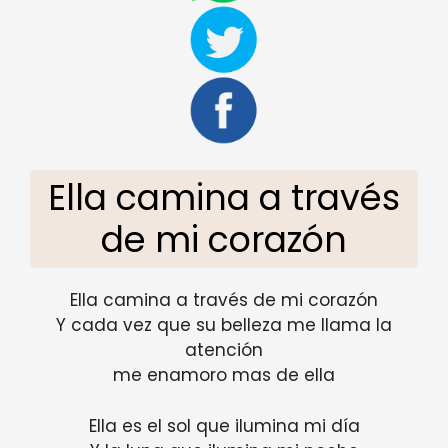
Ella camina a través
de mi corazón
Ella camina a través de mi corazón
Y cada vez que su belleza me llama la
atención
me enamoro mas de ella
Ella es el sol que ilumina mi día