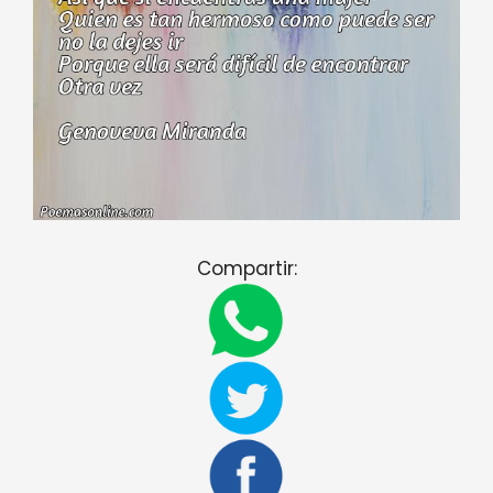
Compartir: