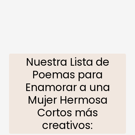
Nuestra Lista de
Poemas para
Enamorar a una
Mujer Hermosa
Cortos más
creativos: