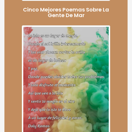
Cinco Mejores Poemas Sobre La
Gente De Mar