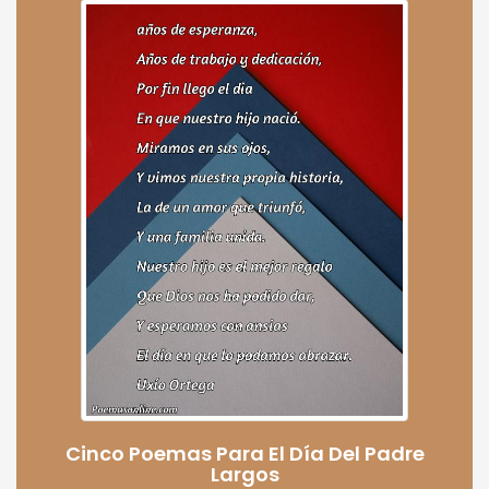
Cinco Poemas Para El Día Del Padre
Largos