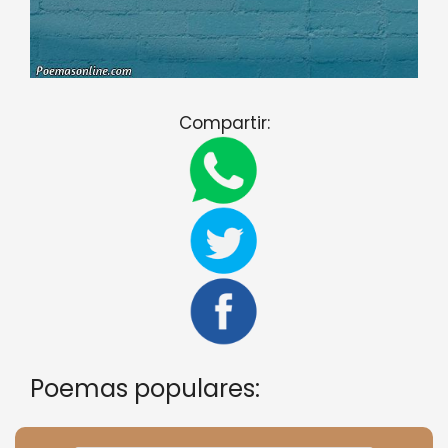
Compartir:
Poemas populares: