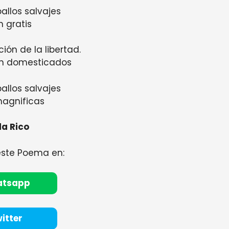
allos salvajes
n gratis
ión de la libertad.
án domesticados
allos salvajes
magnificas
da Rico
este Poema en:
atsapp
itter