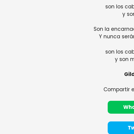
son los cab
y so
Son la encarnac
Y nunca ser
son los cab
y son 
Gil
Compartir 
Wh
Tw