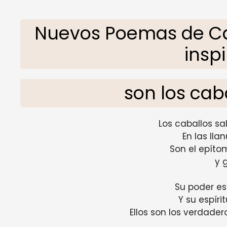
Nuevos Poemas de Cab
insp
son los cab
Los caballos sal
En las lla
Son el epítom
y 
Su poder e
Y su espíri
Ellos son los verdade