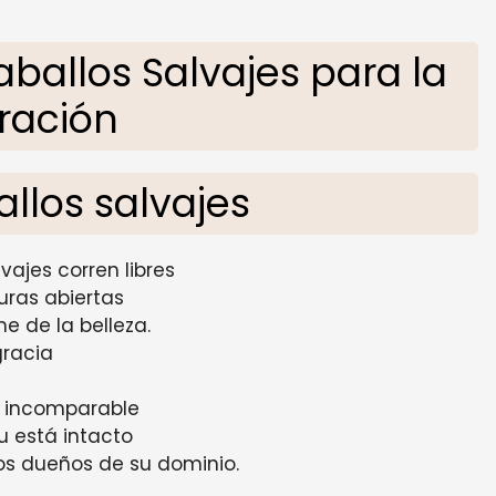
allos Salvajes para la
iración
allos salvajes
vajes corren libres
nuras abiertas
e de la belleza.
gracia
s incomparable
tu está intacto
ros dueños de su dominio.