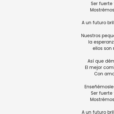
Ser fuerte 
Mostrémos
A un futuro bri
Nuestros peque
la esperan
ellos son
Así que dém
El mejor comi
Con amo
Enseñémosles
Ser fuerte 
Mostrémos
A un futuro bri