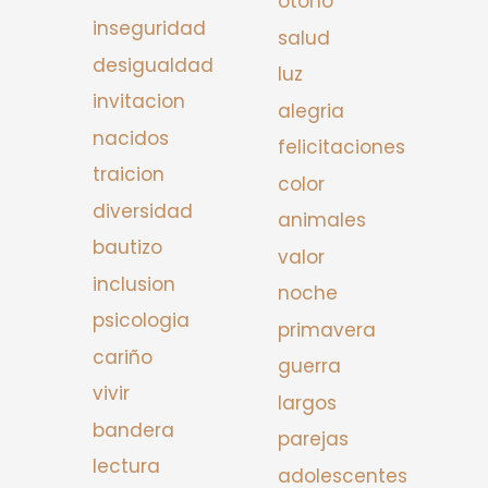
otono
inseguridad
salud
desigualdad
luz
invitacion
alegria
nacidos
felicitaciones
traicion
color
diversidad
animales
bautizo
valor
inclusion
noche
psicologia
primavera
cariño
guerra
vivir
largos
bandera
parejas
lectura
adolescentes