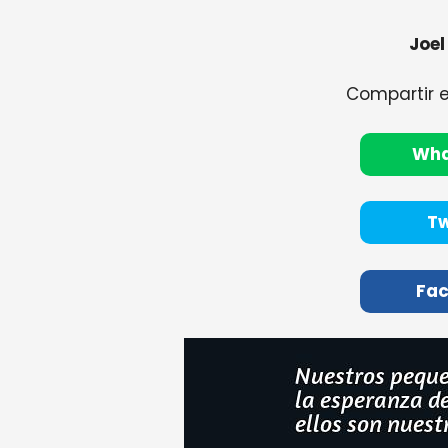
Joel
Compartir 
Wh
Tw
Fa