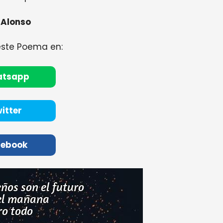
 Alonso
este Poema en:
atsapp
itter
cebook