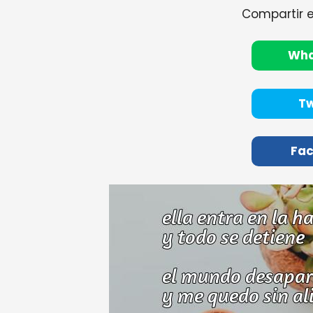
Compartir 
Wh
Tw
Fa