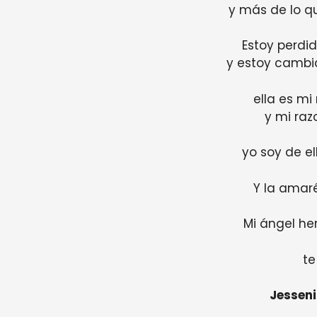
y más de lo q
Estoy perdid
y estoy cambi
ella es mi 
y mi ra
yo soy de el
Y la amar
Mi ángel he
t
Jessen