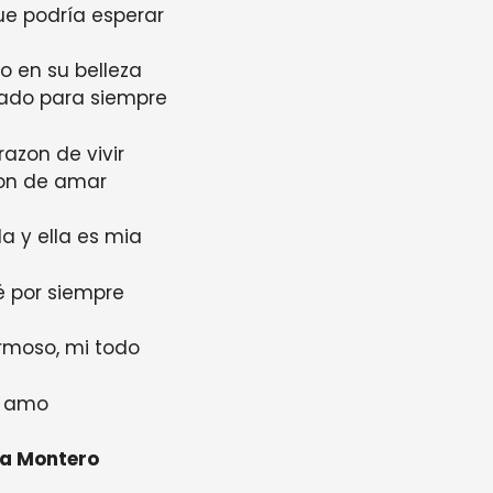
ue podría esperar
o en su belleza
ado para siempre
razon de vivir
zon de amar
la y ella es mia
é por siempre
rmoso, mi todo
e amo
ia Montero