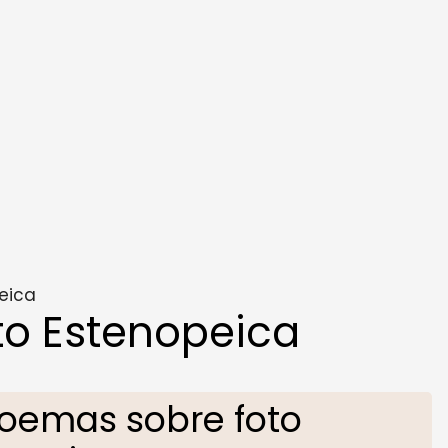
eica
to Estenopeica
oemas sobre foto