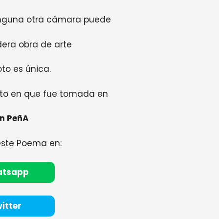
nguna otra cámara puede
era obra de arte
to es única.
nto en que fue tomada en
n PeñA
este Poema en:
atsapp
itter