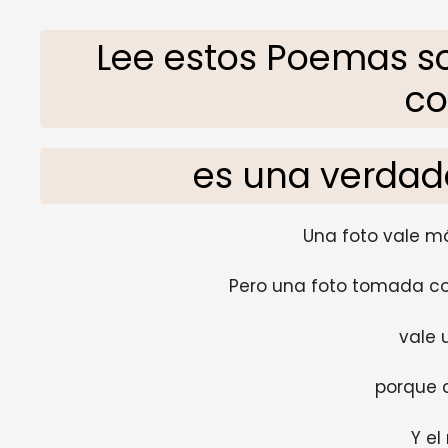
Lee estos Poemas s
co
es una verdad
Una foto vale m
Pero una foto tomada c
vale 
porque c
Y e