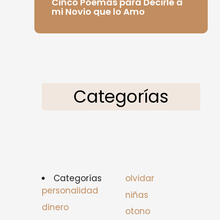
Cinco Poemas para Decirle a
mi Novio que lo Amo
Categorías
Categorías
olvidar
personalidad
niñas
dinero
otono