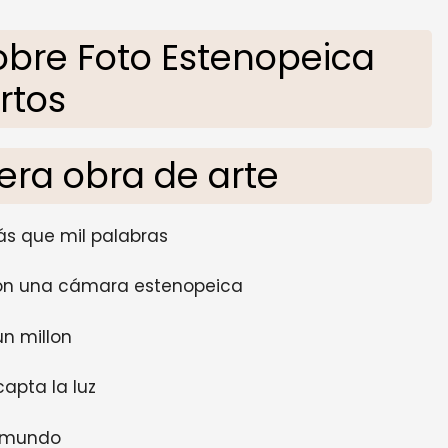
obre Foto Estenopeica
rtos
era obra de arte
ás que mil palabras
on una cámara estenopeica
un millon
apta la luz
l mundo