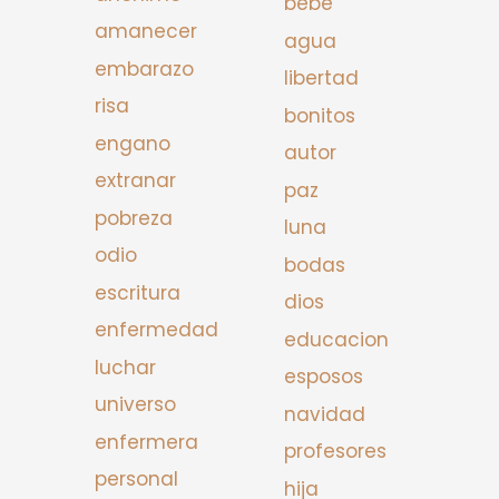
bebe
amanecer
agua
embarazo
libertad
risa
bonitos
engano
autor
extranar
paz
pobreza
luna
odio
bodas
escritura
dios
enfermedad
educacion
luchar
esposos
universo
navidad
enfermera
profesores
personal
hija