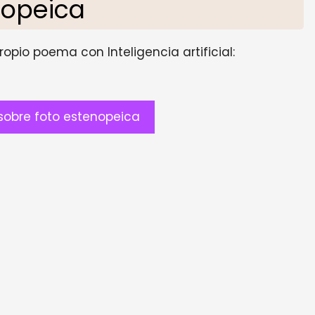
nopeica
opio poema con Inteligencia artificial:
obre foto estenopeica