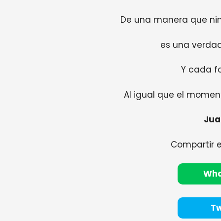
De una manera que ni
es una verdad
Y cada fo
Al igual que el mome
Jua
Compartir 
Wh
Tw