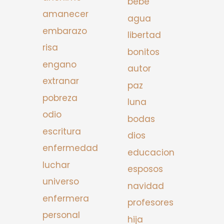
bebe
amanecer
agua
embarazo
libertad
risa
bonitos
engano
autor
extranar
paz
pobreza
luna
odio
bodas
escritura
dios
enfermedad
educacion
luchar
esposos
universo
navidad
enfermera
profesores
personal
hija