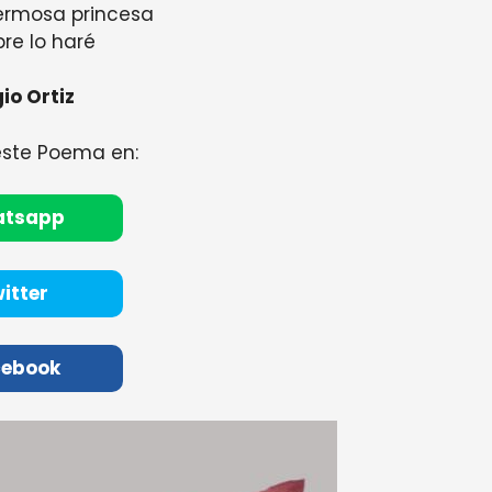
ermosa princesa
re lo haré
io Ortiz
este Poema en:
atsapp
itter
cebook