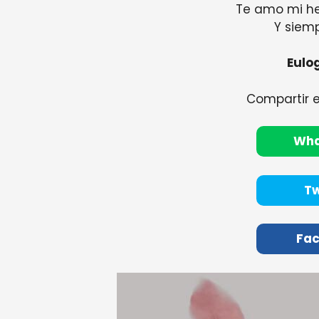
Te amo mi h
Y siemp
Eulog
Compartir 
Wh
Tw
Fa