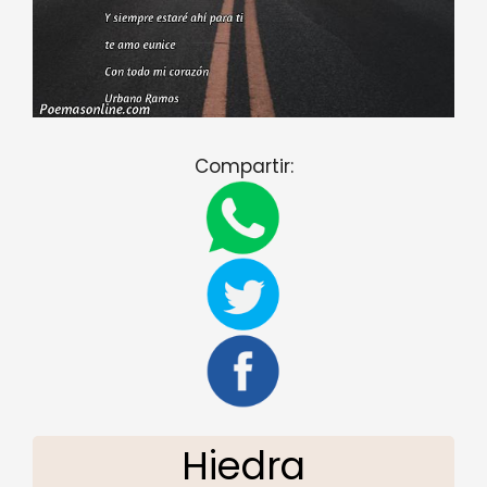
Compartir:
Hiedra