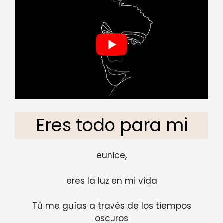
Eres todo para mi
eunice,
eres la luz en mi vida
Tú me guías a través de los tiempos
oscuros