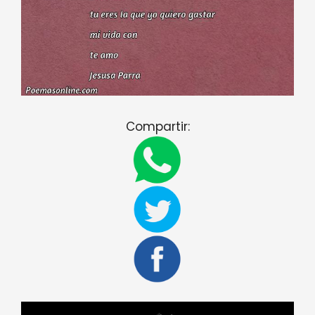
Compartir: