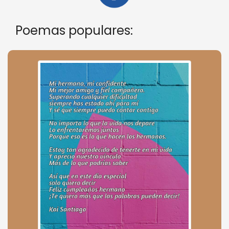
Poemas populares: