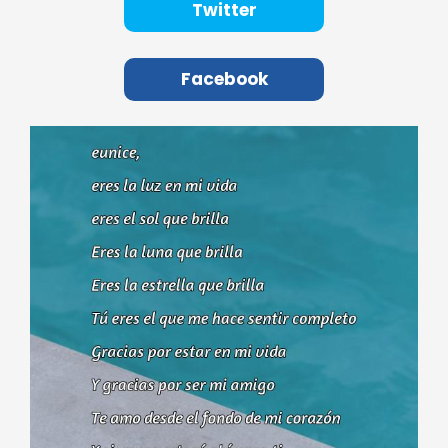
Twitter
Facebook