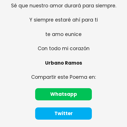
Sé que nuestro amor durará para siempre.
Y siempre estaré ahí para ti
te amo eunice
Con todo mi corazón
Urbano Ramos
Compartir este Poema en:
Whatsapp
Twitter