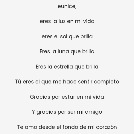
eunice,
eres la luz en mi vida
eres el sol que brilla
Eres la luna que brilla
Eres la estrella que brilla
Tú eres el que me hace sentir completo
Gracias por estar en mi vida
Y gracias por ser mi amigo
Te amo desde el fondo de mi corazón