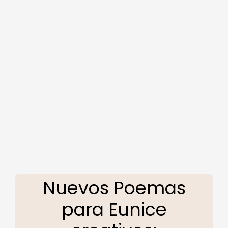
Nuevos Poemas
para Eunice