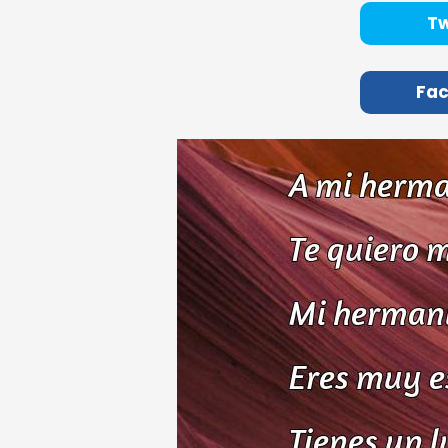
Tw
Fa