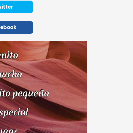
itter
cebook