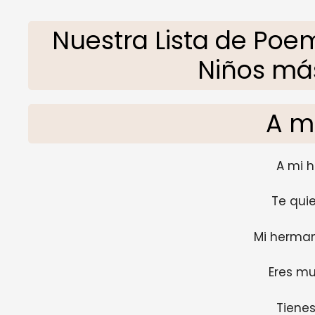
Nuestra Lista de Poe
Niños más
A m
A mi 
Te qui
Mi herma
Eres mu
Tienes