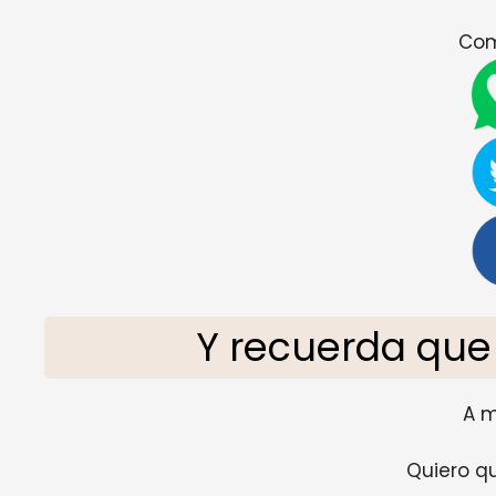
Com
Y recuerda que
A m
Quiero qu