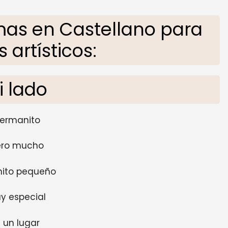
mas en Castellano para
 artísticos:
i lado
hermanito
ero mucho
nito pequeño
y especial
 un lugar