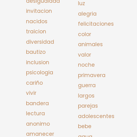
desigualdad
luz
invitacion
alegria
nacidos
felicitaciones
traicion
color
diversidad
animales
bautizo
valor
inclusion
noche
psicologia
primavera
cariño
guerra
vivir
largos
bandera
parejas
lectura
adolescentes
anonimo
bebe
amanecer
agua