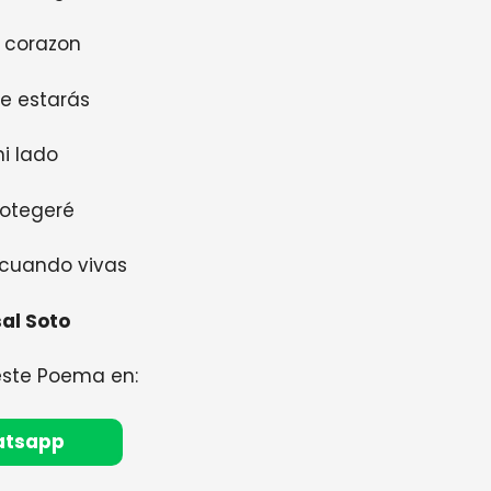
 corazon
e estarás
i lado
rotegeré
 cuando vivas
al Soto
este Poema en:
atsapp