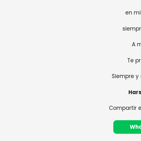
en mi
siempr
A m
Te p
Siempre y
Hars
Compartir 
Wh