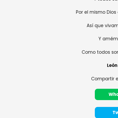
Por el mismo Dios
Así que viva
Y amém
Como todos so
León
Compartir 
Wh
Tw