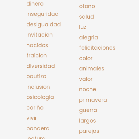
dinero
otono
inseguridad
salud
desigualdad
luz
invitacion
alegria
nacidos
felicitaciones
traicion
color
diversidad
animales
bautizo
valor
inclusion
noche
psicologia
primavera
cariño
guerra
vivir
largos
bandera
parejas
lectura