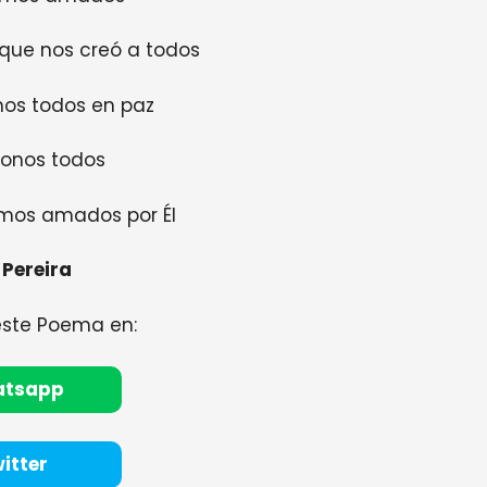
 que nos creó a todos
mos todos en paz
onos todos
mos amados por Él
 Pereira
este Poema en:
atsapp
itter