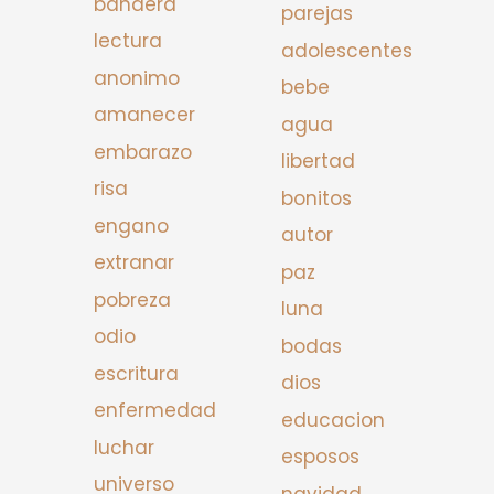
bandera
parejas
lectura
adolescentes
anonimo
bebe
amanecer
agua
embarazo
libertad
risa
bonitos
engano
autor
extranar
paz
pobreza
luna
odio
bodas
escritura
dios
enfermedad
educacion
luchar
esposos
universo
navidad