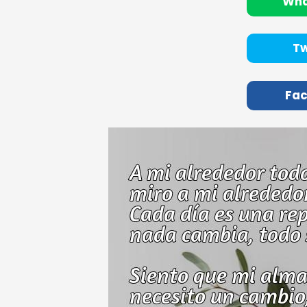
Wh
Tw
Fa