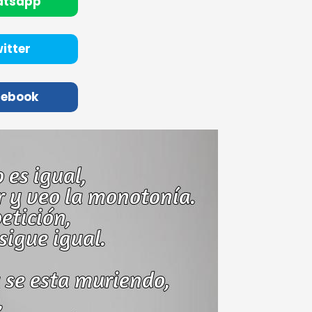
atsapp
itter
cebook