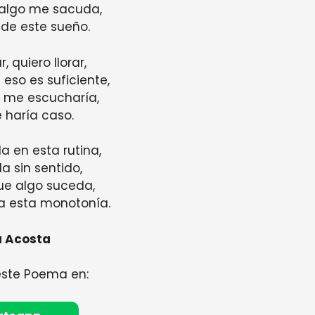
 algo me sacuda,
de este sueño.
r, quiero llorar,
 eso es suficiente,
 me escucharía,
 haría caso.
a en esta rutina,
a sin sentido,
e algo suceda,
a esta monotonía.
a Acosta
este Poema en: