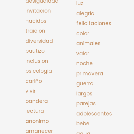
desigualdad
luz
invitacion
alegria
nacidos
felicitaciones
traicion
color
diversidad
animales
bautizo
valor
inclusion
noche
psicologia
primavera
cariño
guerra
vivir
largos
bandera
parejas
lectura
adolescentes
anonimo
bebe
amanecer
agua