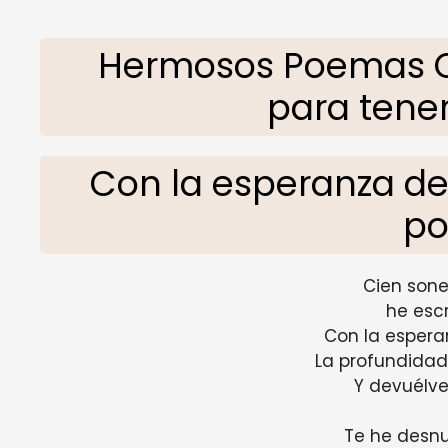
Hermosos Poemas C
para tener
Con la esperanza de
po
Cien son
he escr
Con la espera
La profundidad
Y devuélv
Te he desn