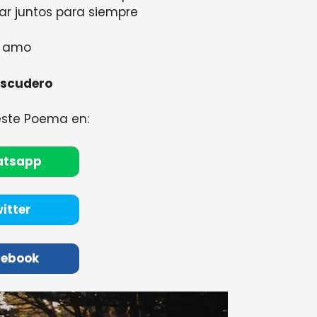
r juntos para siempre
e amo
Escudero
este Poema en:
atsapp
itter
cebook