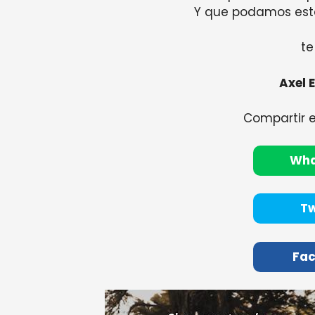
Y que podamos esta
t
Axel 
Compartir 
Wh
Tw
Fa