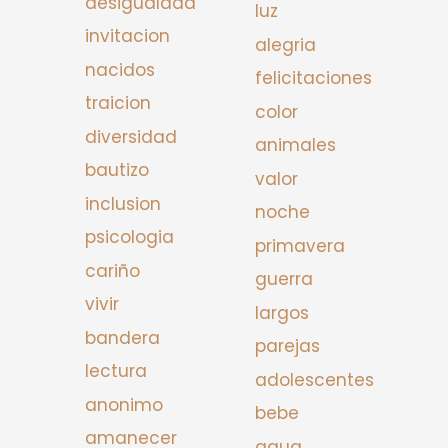
desigualdad
luz
invitacion
alegria
nacidos
felicitaciones
traicion
color
diversidad
animales
bautizo
valor
inclusion
noche
psicologia
primavera
cariño
guerra
vivir
largos
bandera
parejas
lectura
adolescentes
anonimo
bebe
amanecer
agua