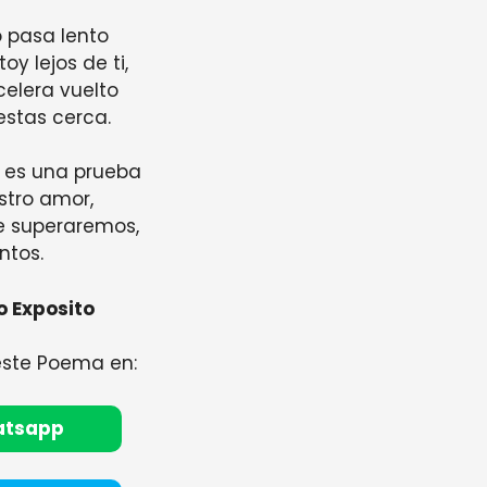
o pasa lento
y lejos de ti,
celera vuelto
stas cerca.
a es una prueba
stro amor,
e superaremos,
ntos.
o Exposito
este Poema en:
atsapp