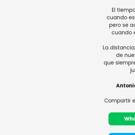
El tiemp
cuando esto
pero se a
cuando e
La distanci
de nue
que siempr
ju
Antoni
Compartir 
Wh