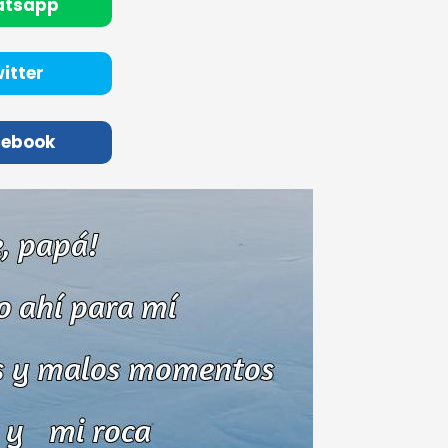
atsapp
itter
cebook