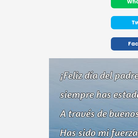
Wh
Tw
Fa