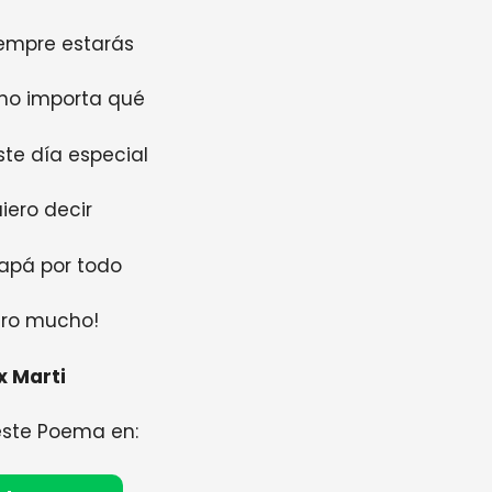
iempre estarás
, no importa qué
ste día especial
iero decir
apá por todo
ero mucho!
x Marti
este Poema en: