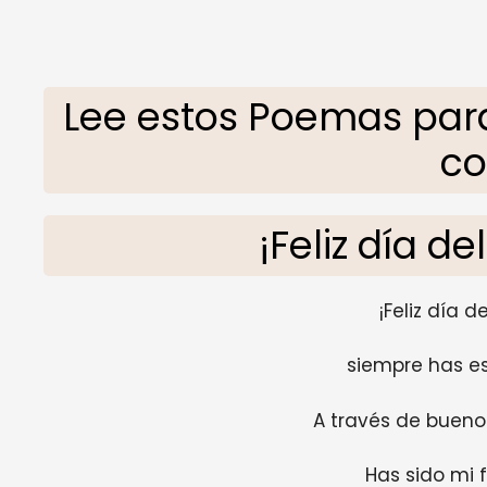
Lee estos Poemas para
co
¡Feliz día d
¡Feliz día d
siempre has e
A través de buen
Has sido mi f