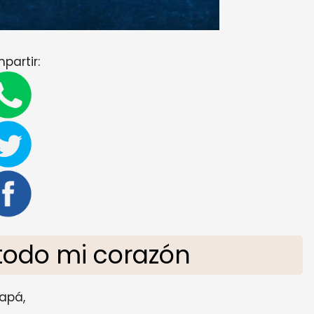
partir:
todo mi corazón
apá,