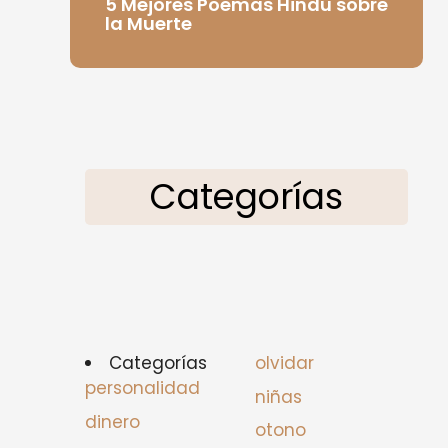
5 Mejores Poemas Hindú sobre
la Muerte
Categorías
Categorías
olvidar
personalidad
niñas
dinero
otono