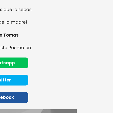
 que lo sepas.
 de la madre!
no Tomas
este Poema en:
atsapp
itter
cebook