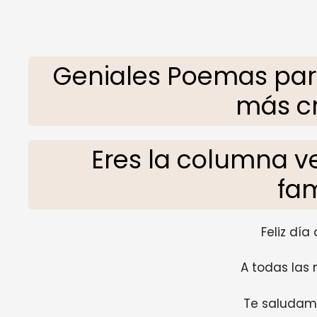
Geniales Poemas para
más cr
Eres la columna v
fam
Feliz día
A todas las 
Te saludamo