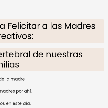
 Felicitar a las Madres
eativos:
ertebral de nuestras
ilias
 de la madre
madres por ahí,
s en este día.