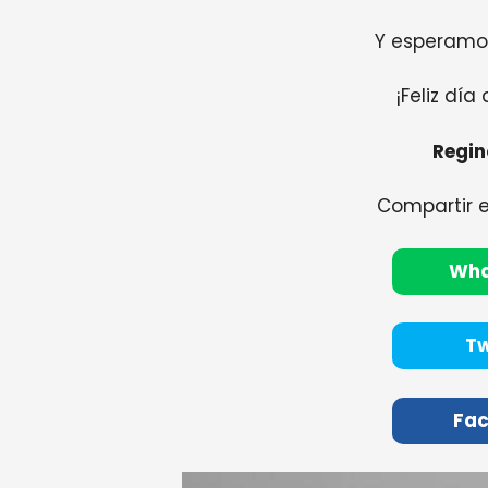
Y esperamos
¡Feliz día
Regi
Compartir 
Wh
Tw
Fa