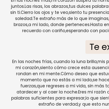
En las noches frías,mi corazón suspira tu 
juntos.Las risas, los abrazos,tus dulces palab
sin ti.Cierro los ojos y te veo,siento tu presenc
soledad.Te extraño más de lo que imaginas,
brazos,a mi lado, donde perteneces.Hasta e
recuerdo con cariño,esperando con paci
Te e
En las noches frías, cuando la luna brilla,mi
mi corazón,siento cómo crece esta ausencia s
rondan en mi mente.Cómo deseo que estuvie
momento que no estás a mi lado,se hace
fuerzas,que regreses a mi vida, sin más
atardecer y al caer la noche.Eres mi razón 
palabras suficientes para expresar,lo que sien
extraño de verdad,y que esto nu