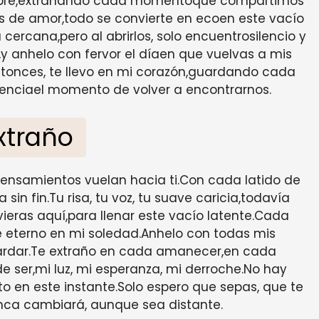
nombre,extrañando cada momentoque compartimos
ras de amor,todo se convierte en ecoen este vacío
ia cercana,pero al abrirlos, solo encuentrosilencio y
y anhelo con fervor el díaen que vuelvas a mis
ntonces, te llevo en mi corazón,guardando cada
enciael momento de volver a encontrarnos.
xtraño
s pensamientos vuelan hacia ti.Con cada latido de
in fin.Tu risa, tu voz, tu suave caricia,todavía
ras aquí,para llenar este vacío latente.Cada
 eterno en mi soledad.Anhelo con todas mis
 tardar.Te extraño en cada amanecer,en cada
de ser,mi luz, mi esperanza, mi derroche.No hay
to en este instante.Solo espero que sepas, que te
nca cambiará, aunque sea distante.