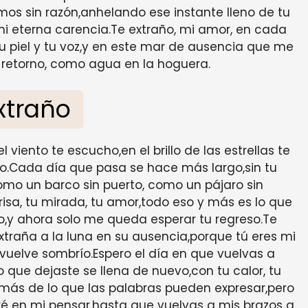
 sin razón,anhelando ese instante lleno de tu
mi eterna carencia.Te extraño, mi amor, en cada
tu piel y tu voz,y en este mar de ausencia que me
u retorno, como agua en la hoguera.
xtraño
viento te escucho,en el brillo de las estrellas te
to.Cada día que pasa se hace más largo,sin tu
omo un barco sin puerto, como un pájaro sin
risa, tu mirada, tu amor,todo eso y más es lo que
,y ahora solo me queda esperar tu regreso.Te
traña a la luna en su ausencia,porque tú eres mi
e vuelve sombrío.Espero el día en que vuelvas a
o que dejaste se llena de nuevo,con tu calor, tu
 más de lo que las palabras pueden expresar,pero
é en mi pensar,hasta que vuelvas a mis brazos a