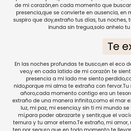
de mi corazón,en cada momento que buscamos
presencia,que se convierte en ausencia, en 
suspiro que doy,extraño tus días, tus noches, 
inunda sin tregua,solo anhelo t
Te e
En las noches profundas te busco,en el eco del 
veo,y en cada latido de mi corazón te sien
presencia a mi lado me siento perdido,c
nido,porque mi alma te extraña con fervor.Tu 
añoro,cada momento contigo era un tesoro
extraño de una manera infinita,como el mar ex
luz, mi paz, mi esencia,y sin ti mi mundo s
mí,para poder abrazarte y sentir,que el vací
ternura y tu amor eterno.Te extraño, mi amor,
ten por seguro que en todo momento te llevar