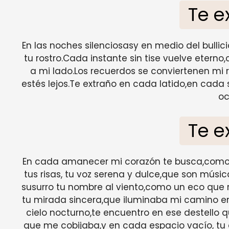
Te e
En las noches silenciosasy en medio del bulli
tu rostro.Cada instante sin tise vuelve etern
a mi lado.Los recuerdos se conviertenen mi
estés lejos.Te extraño en cada latido,en cada
oc
Te e
En cada amanecer mi corazón te busca,como el
tus risas, tu voz serena y dulce,que son músi
susurro tu nombre al viento,como un eco que r
tu mirada sincera,que iluminaba mi camino en 
cielo nocturno,te encuentro en ese destello 
que me cobijaba,y en cada espacio vacío, tu 