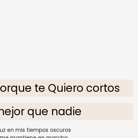
rque te Quiero cortos
ejor que nadie
luz en mis tiempos oscuros
e me mantiene en marcha