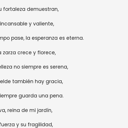
u fortaleza demuestran,
 incansable y valiente,
mpo pase, la esperanza es eterna.
la zarza crece y florece,
leza no siempre es serena,
belde también hay gracia,
siempre guarda una pena.
va, reina de mi jardín,
uerza y su fragilidad,