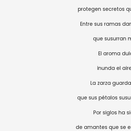
protegen secretos q
Entre sus ramas da
que susurran m
El aroma dulc
inunda el ai
La zarza guarda
que sus pétalos susu
Por siglos ha si
de amantes que se en