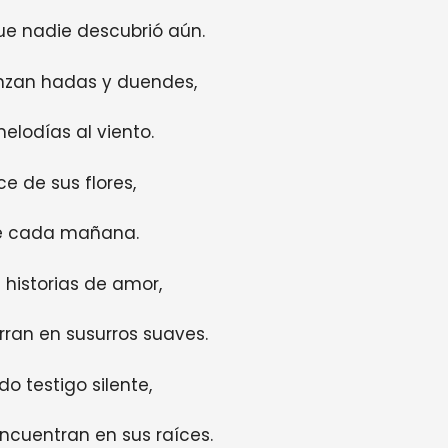
ue nadie descubrió aún.
nzan hadas y duendes,
elodías al viento.
e de sus flores,
re cada mañana.
 historias de amor,
rran en susurros suaves.
do testigo silente,
cuentran en sus raíces.