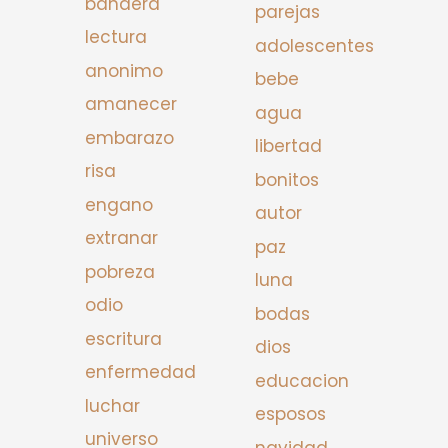
bandera
parejas
lectura
adolescentes
anonimo
bebe
amanecer
agua
embarazo
libertad
risa
bonitos
engano
autor
extranar
paz
pobreza
luna
odio
bodas
escritura
dios
enfermedad
educacion
luchar
esposos
universo
navidad