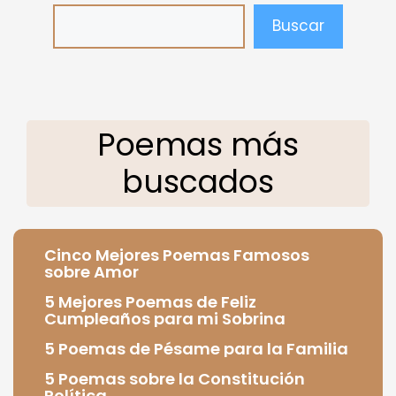
Buscar
Poemas más
buscados
Cinco Mejores Poemas Famosos
sobre Amor
5 Mejores Poemas de Feliz
Cumpleaños para mi Sobrina
5 Poemas de Pésame para la Familia
5 Poemas sobre la Constitución
Política