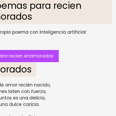
oemas para recien
orados
opio poema con Inteligencia artificial:
ara recien enamorados
orados
e amor recién nacido,
es laten con fuerza,
tos es una delicia,
na dulce caricia.