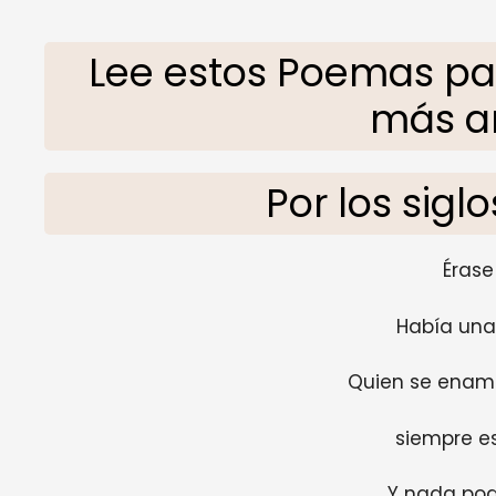
Lee estos Poemas p
más ar
Por los siglo
Érase
Había una
Quien se enam
siempre e
Y nada pod