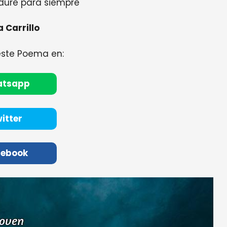
dure para siempre
 Carrillo
este Poema en:
atsapp
itter
cebook