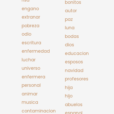
risa
bonitos
engano
autor
extranar
paz
pobreza
luna
odio
bodas
escritura
dios
enfermedad
educacion
luchar
esposos
universo
navidad
enfermera
profesores
personal
hija
animar
hijo
musica
abuelos
contaminacion
espanol