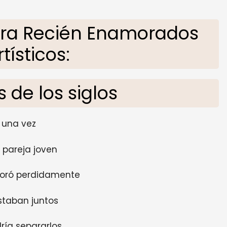
ara Recién Enamorados
tísticos:
s de los siglos
 una vez
 pareja joven
oró perdidamente
staban juntos
ría separarlos