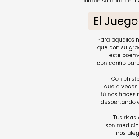
porque su carácter li
El Juego
Para aquellos 
que con su gra
este poema
con cariño para
Con chiste
que a veces 
tú nos haces r
despertando e
Tus risas
son medicin
nos aleg