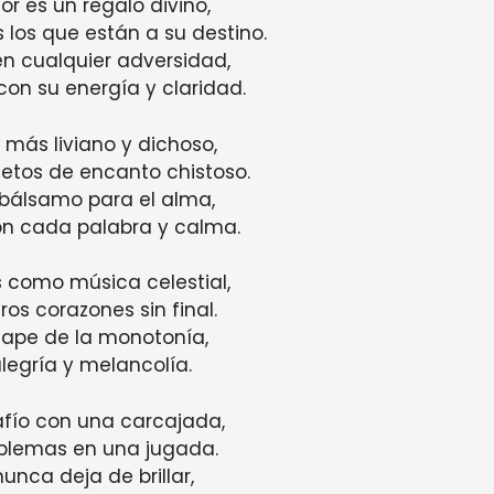
r es un regalo divino,
 los que están a su destino.
n cualquier adversidad,
on su energía y claridad.
a más liviano y dichoso,
etos de encanto chistoso.
bálsamo para el alma,
on cada palabra y calma.
s como música celestial,
os corazones sin final.
cape de la monotonía,
legría y melancolía.
fío con una carcajada,
oblemas en una jugada.
nunca deja de brillar,