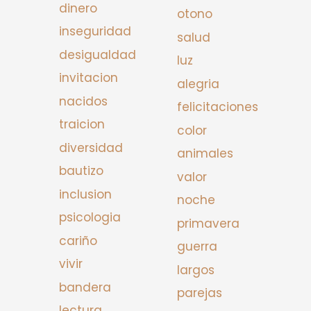
dinero
otono
inseguridad
salud
desigualdad
luz
invitacion
alegria
nacidos
felicitaciones
traicion
color
diversidad
animales
bautizo
valor
inclusion
noche
psicologia
primavera
cariño
guerra
vivir
largos
bandera
parejas
lectura