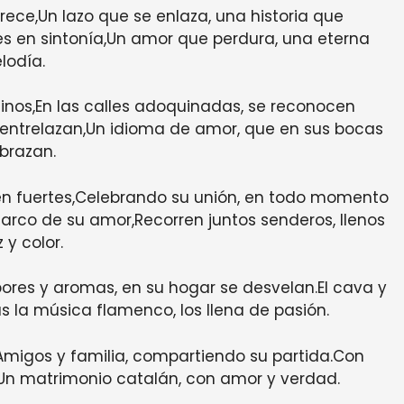
rece,Un lazo que se enlaza, una historia que
 en sintonía,Un amor que perdura, una eterna
lodía.
inos,En las calles adoquinadas, se reconocen
 entrelazan,Un idioma de amor, que en sus bocas
brazan.
n fuertes,Celebrando su unión, en todo momento
rco de su amor,Recorren juntos senderos, llenos
z y color.
ores y aromas, en su hogar se desvelan.El cava y
as la música flamenco, los llena de pasión.
,Amigos y familia, compartiendo su partida.Con
d,Un matrimonio catalán, con amor y verdad.