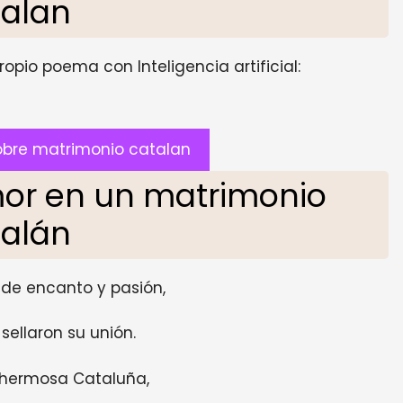
talan
opio poema con Inteligencia artificial:
bre matrimonio catalan
amor en un matrimonio
talán
a de encanto y pasión,
sellaron su unión.
a hermosa Cataluña,