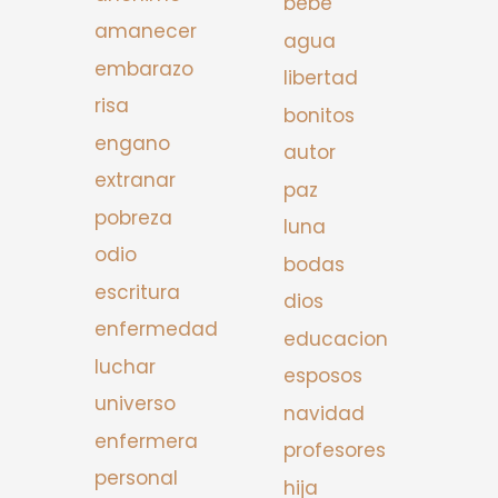
bebe
amanecer
agua
embarazo
libertad
risa
bonitos
engano
autor
extranar
paz
pobreza
luna
odio
bodas
escritura
dios
enfermedad
educacion
luchar
esposos
universo
navidad
enfermera
profesores
personal
hija