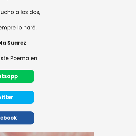
ucho a los dos,
empre lo haré.
la Suarez
este Poema en:
atsapp
itter
cebook