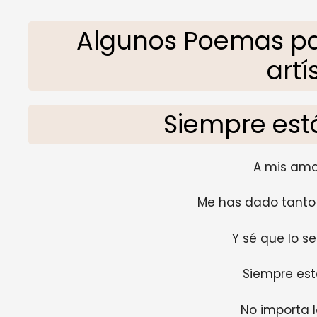
Algunos Poemas pa
artí
Siempre est
A mis ama
Me has dado tanto a
Y sé que lo s
Siempre est
No importa l