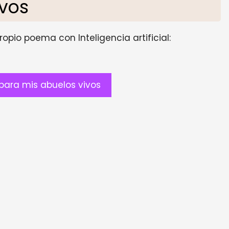
ivos
opio poema con Inteligencia artificial:
ara mis abuelos vivos