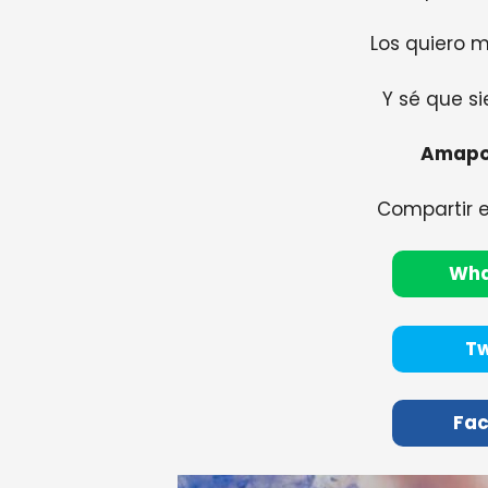
Los quiero m
Y sé que si
Amapo
Compartir 
Wh
Tw
Fa