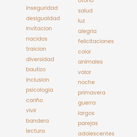
otono
inseguridad
salud
desigualdad
luz
invitacion
alegria
nacidos
felicitaciones
traicion
color
diversidad
animales
bautizo
valor
inclusion
noche
psicologia
primavera
cariño
guerra
vivir
largos
bandera
parejas
lectura
adolescentes