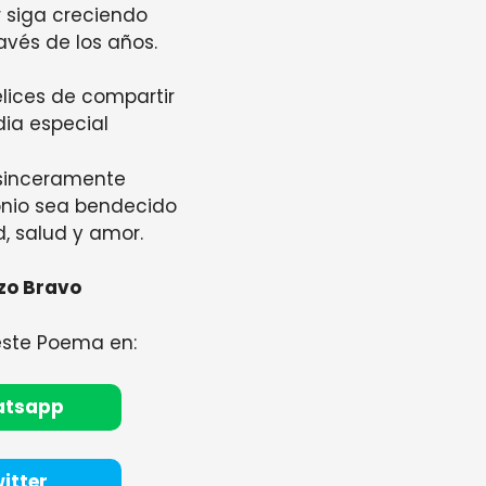
 siga creciendo
ravés de los años.
lices de compartir
dia especial
sinceramente
nio sea bendecido
d, salud y amor.
zo Bravo
este Poema en:
atsapp
itter