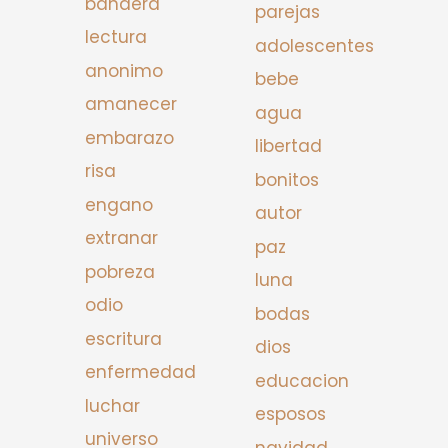
bandera
parejas
lectura
adolescentes
anonimo
bebe
amanecer
agua
embarazo
libertad
risa
bonitos
engano
autor
extranar
paz
pobreza
luna
odio
bodas
escritura
dios
enfermedad
educacion
luchar
esposos
universo
navidad