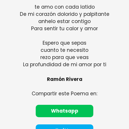
te amo con cada latido
De mi corazón dolorido y palpitante
anhelo estar contigo
Para sentir tu calor y amor
Espero que sepas
cuanto te necesito
rezo para que veas
La profundidad de mi amor por ti
Ramón Rivera
Compartir este Poema en:
Whatsapp