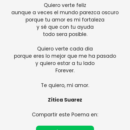
Quiero verte feliz
aunque a veces el mundo parezca oscuro
porque tu amor es mi fortaleza
y sé que con tu ayuda
todo sera posible.
Quiero verte cada dia
porque eres lo mejor que me ha pasado
y quiero estar a tu lado
Forever.
Te quiero, mi amor.
Zítica Suarez
Compartir este Poema en: