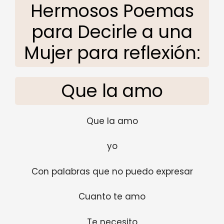
Hermosos Poemas
para Decirle a una
Mujer para reflexión:
Que la amo
Que la amo
yo
Con palabras que no puedo expresar
Cuanto te amo
Te necesito