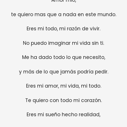
Amor mio,
te quiero mas que a nada en este mundo.
Eres mi todo, mi razón de vivir.
No puedo imaginar mi vida sin ti.
Me ha dado todo lo que necesito,
y más de lo que jamás podría pedir.
Eres mi amor, mi vida, mi todo.
Te quiero con todo mi corazón.
Eres mi sueño hecho realidad,