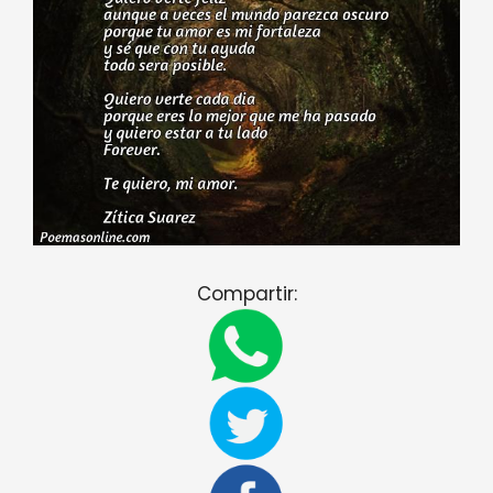
Compartir: