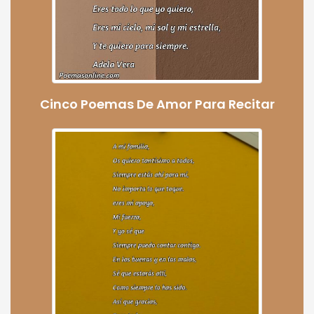
Cinco Poemas De Amor Para Recitar