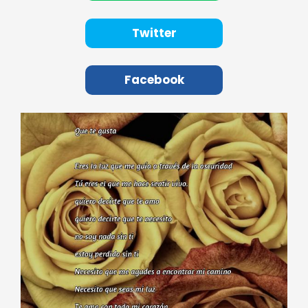
Twitter
Facebook