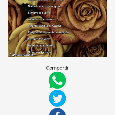
Compartir: