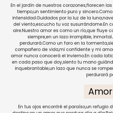
En el jardín de nuestros corazones,florecen la
tiempo,un sentimiento puro y sincero.Como la
intensidad.Guidados por la luz de la luna,na
del viento,escucho tu voz susurrándome.En ca
aire.Nuestro amor es como un río,que fluye c
siempre,en un lazo irrompible, inmortal
perdurará.Como un faro en la tormenta,si
compañero de vida,mi confidente y mi amor e
amor nunca conocerá el invierno.En cada latid
en cada paso que doy,siento tu mano guiándo
inquebrantable,un lazo que nunca se romperá
perdurará po
Amor
En tus ojos encontré el paraíso,un refugi
destino,en un amor que perdura día a día.Baj