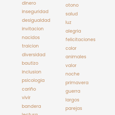
dinero
otono
inseguridad
salud
desigualdad
luz
invitacion
alegria
nacidos
felicitaciones
traicion
color
diversidad
animales
bautizo
valor
inclusion
noche
psicologia
primavera
cariño
guerra
vivir
largos
bandera
parejas
lectura