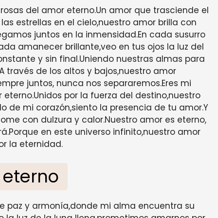
s rosas del amor eterno.Un amor que trasciende el
s estrellas en el cielo,nuestro amor brilla con
vegamos juntos en la inmensidad.En cada susurro
da amanecer brillante,veo en tus ojos la luz del
onstante y sin final.Uniendo nuestras almas para
.A través de los altos y bajos,nuestro amor
empre juntos, nunca nos separaremos.Eres mi
terno.Unidos por la fuerza del destino,nuestro
o de mi corazón,siento la presencia de tu amor.Y
me con dulzura y calor.Nuestro amor es eterno,
.Porque en este universo infinito,nuestro amor
r la eternidad.
 eterno
o de paz y armonía,donde mi alma encuentra su
o la luz de la luna llena,prometimos amarnos por