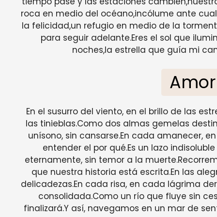
tiempo pase y las estaciones cambien,nuest
roca en medio del océano,incólume ante cual
la felicidad,un refugio en medio de la tormen
para seguir adelante.Eres el sol que ilu
noches,la estrella que guía mi cam
Amor
En el susurro del viento, en el brillo de las e
las tinieblas.Como dos almas gemelas destin
unísono, sin cansarse.En cada amanecer, en
entender el por qué.Es un lazo indisolub
eternamente, sin temor a la muerte.Recorremo
que nuestra historia está escrita.En las aleg
delicadezas.En cada risa, en cada lágrima 
consolidada.Como un río que fluye sin ces
finalizará.Y así, navegamos en un mar de sen