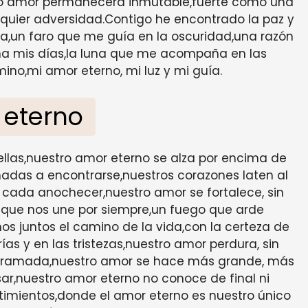
ro amor permanecerá inmutable,fuerte como una
quier adversidad.Contigo he encontrado la paz y
ta,un faro que me guía en la oscuridad,una razón
mina mis días,la luna que me acompaña en las
ino,mi amor eterno, mi luz y mi guía.
 eterno
strellas,nuestro amor eterno se alza por encima de
adas a encontrarse,nuestros corazones laten al
 cada anochecer,nuestro amor se fortalece, sin
le que nos une por siempre,un fuego que arde
s juntos el camino de la vida,con la certeza de
rías y en las tristezas,nuestro amor perdura, sin
derramada,nuestro amor se hace más grande, más
ar,nuestro amor eterno no conoce de final ni
timientos,donde el amor eterno es nuestro único